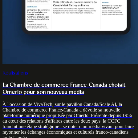
Réalisations
La Chambre de commerce France-Canada choisit
Omerlo pour son nouveau média
À l'occasion de VivaTech, sur le pavillon Canada/Scale AI, la
Chambre de commerce France-Canada a dévoilé sa nouvelle
plateforme numérique propulsée par Omerlo. Présente depuis 1956
au cœur des relations d'affaires entre les deux pays, la CCFC
franchit une étape stratégique : se doter d'un média vivant pour faire
rayonner les échanges économiques et culturels franco-canadiens
toute l'année.