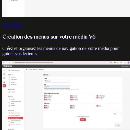
TUTORIEL
Création des menus sur votre média V6
Créez et organisez les menus de navigation de votre média pour
guider vos lecteurs.