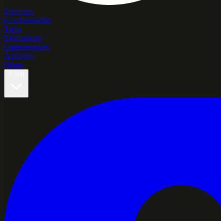
Solutions
Fonctionnalités
Tarifs
Réalisations
Communiqués
À propos
Démo
🇨🇦
fr