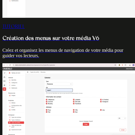
TUTORIEL
Création des menus sur votre média V6
Créez et organisez les menus de navigation de votre média pour
guider vos lecteurs.