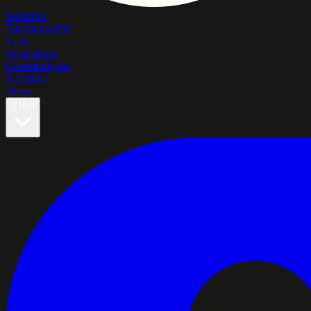
Solutions
Fonctionnalités
Tarifs
Réalisations
Communiqués
À propos
Démo
🇫🇷
fr