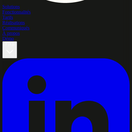
Solutions
Fonctionnalités
Tarifs
Réalisations
Communiqués
À propos
Démo
🇫🇷
fr