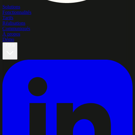
Solutions
Fonctionnalités
Tarifs
Réalisations
Communiqués
À propos
Démo
🇫🇷
fr