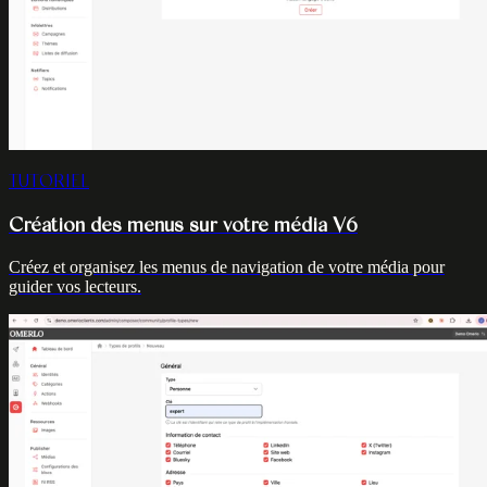
TUTORIEL
Création des menus sur votre média V6
Créez et organisez les menus de navigation de votre média pour
guider vos lecteurs.