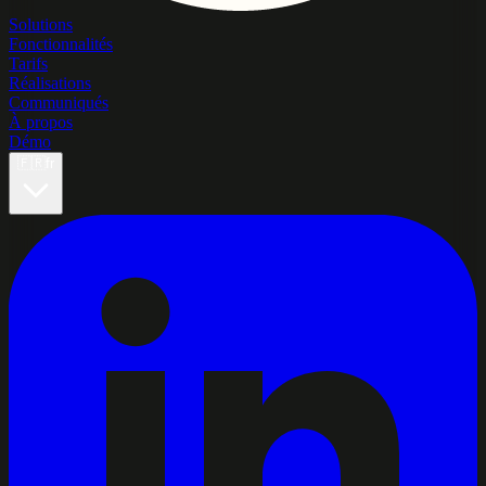
Solutions
Fonctionnalités
Tarifs
Réalisations
Communiqués
À propos
Démo
🇫🇷
fr