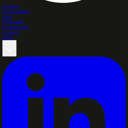
Solutions
Fonctionnalités
Tarifs
Réalisations
Communiqués
À propos
Démo
🇨🇦
fr