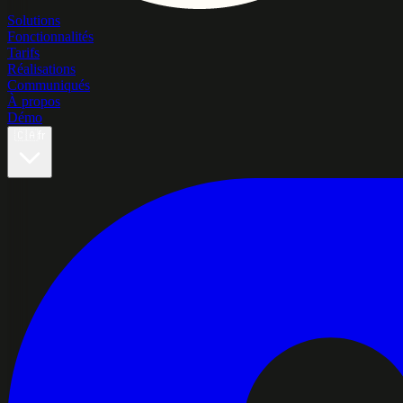
Solutions
Fonctionnalités
Tarifs
Réalisations
Communiqués
À propos
Démo
🇨🇦
fr