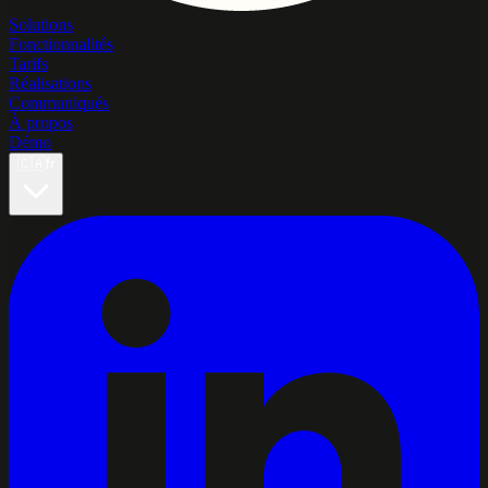
Solutions
Fonctionnalités
Tarifs
Réalisations
Communiqués
À propos
Démo
🇨🇦
fr