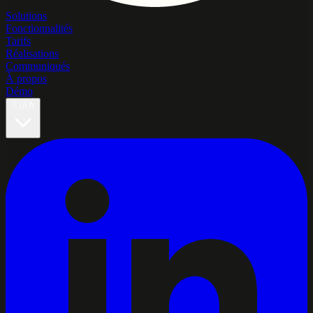
Solutions
Fonctionnalités
Tarifs
Réalisations
Communiqués
À propos
Démo
🇨🇦
fr