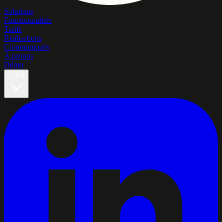
Solutions
Fonctionnalités
Tarifs
Réalisations
Communiqués
À propos
Démo
🇨🇦
fr